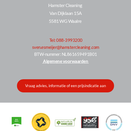
Hamster Cleaning 
Van Dijklaan 15A
5581 WG Waalre 
Tel: 088-3993200
sven.esmeijer@hamstercleaning .com
 BTW-nummer: NL861659491B01 
 Algemene voorwaarden 
Vraag advies, informatie of een prijsindicatie aan