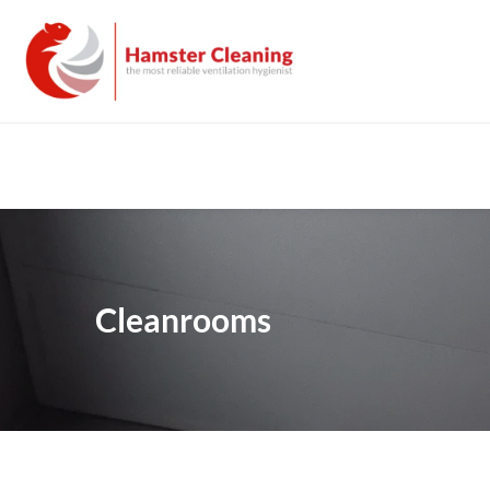
Ventilatiesystemen & 
Sectoren waarin wij 
Installaties
werken
Cleanrooms