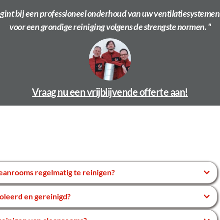
gint bij een professioneel onderhoud van uw ventilatiesystemen.
voor een grondige reiniging volgens de strengste normen. "
Vraag nu een vrijblijvende offerte aan!
 schone luchtkanalen zijn essentieel om besmetting te 
de cleanroom, maar regelmatig onderhoud is noodzakelijk om aan de 