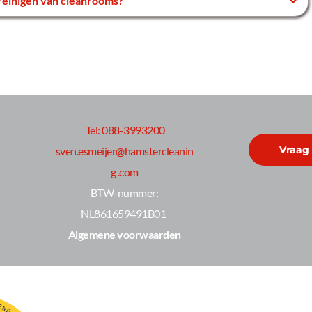
jnen, om ervoor te zorgen dat uw cleanroom altijd voldoet aan de 
Tel: 088-3993200
Vraag 
sven.esmeijer@hamstercleanin
g .com
 BTW-nummer: 
NL861659491B01 
 Algemene voorwaarden 