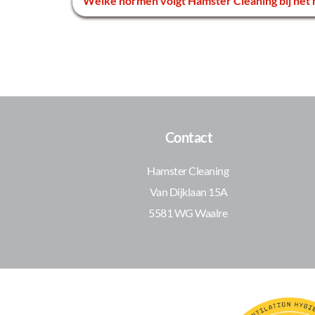
normeringen te voldoen.
Wij volgen strikte normen, zoals ISO- en GMP-richtli
hoogste hygiëne-eisen.
Contact
Hamster Cleaning 
Van Dijklaan 15A
5581 WG Waalre 