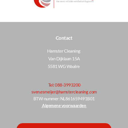
Contact
Hamster Cleaning 
Van Dijklaan 15A
5581 WG Waalre 
Tel: 088-3993200
sven.esmeijer@hamstercleaning .com
 BTW-nummer: NL861659491B01 
 Algemene voorwaarden 