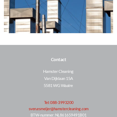
Contact
Hamster Cleaning 
Van Dijklaan 15A
5581 WG Waalre 
Tel: 088-3993200
sven.esmeijer@hamstercleaning .com
 BTW-nummer: NL861659491B01 