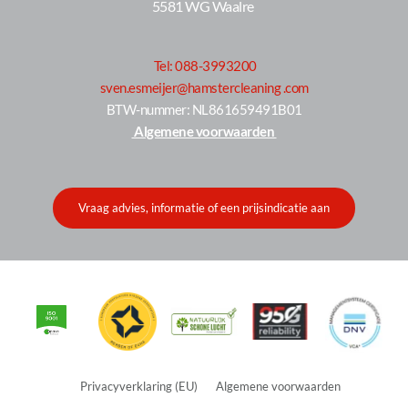
5581 WG Waalre 
Tel: 088-3993200
sven.esmeijer@hamstercleaning .com
 BTW-nummer: NL861659491B01 
 Algemene voorwaarden 
Vraag advies, informatie of een prijsindicatie aan
 Privacyverklaring (EU)
Algemene voorwaarden