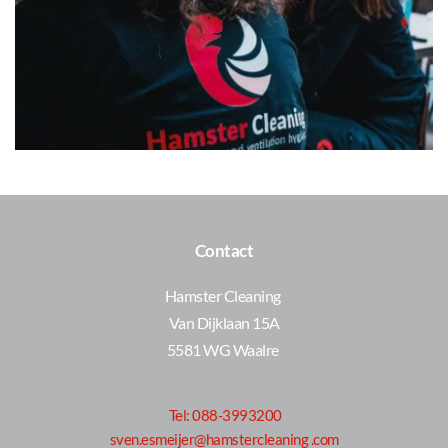
Contact
Hamster Cleaning 
Van Dijklaan 15A
5581 WG Waalre 
Tel: 088-3993200
sven.esmeijer@hamstercleaning .com