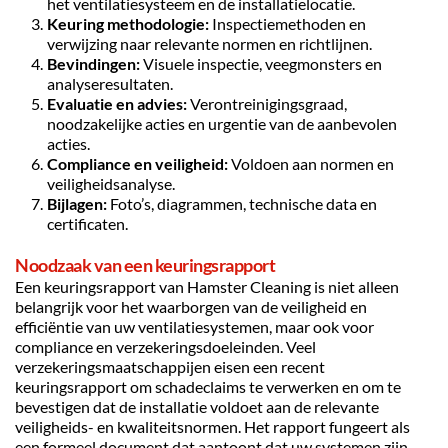
het ventilatiesysteem en de installatielocatie.
Keuring methodologie:
 Inspectiemethoden en 
verwijzing naar relevante normen en richtlijnen.
Bevindingen:
 Visuele inspectie, veegmonsters en 
analyseresultaten.
Evaluatie en advies:
 Verontreinigingsgraad, 
noodzakelijke acties en urgentie van de aanbevolen 
acties.
Compliance en veiligheid:
 Voldoen aan normen en 
veiligheidsanalyse.
Bijlagen:
 Foto’s, diagrammen, technische data en 
certificaten.
Noodzaak van een keuringsrapport
Een keuringsrapport van Hamster Cleaning is niet alleen 
belangrijk voor het waarborgen van de veiligheid en 
efficiëntie van uw ventilatiesystemen, maar ook voor 
compliance en verzekeringsdoeleinden. Veel 
verzekeringsmaatschappijen eisen een recent 
keuringsrapport om schadeclaims te verwerken en om te 
bevestigen dat de installatie voldoet aan de relevante 
veiligheids- en kwaliteitsnormen. Het rapport fungeert als 
een formeel document dat aantoont dat uw systemen zijn 