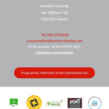
Hamster Cleaning 
Van Dijklaan 15A
5581 WG Waalre 
Tel: 088-3993200
sven.esmeijer@hamstercleaning .com
 BTW-nummer: NL861659491B01 
 Algemene voorwaarden 
Vraag advies, informatie of een prijsindicatie aan