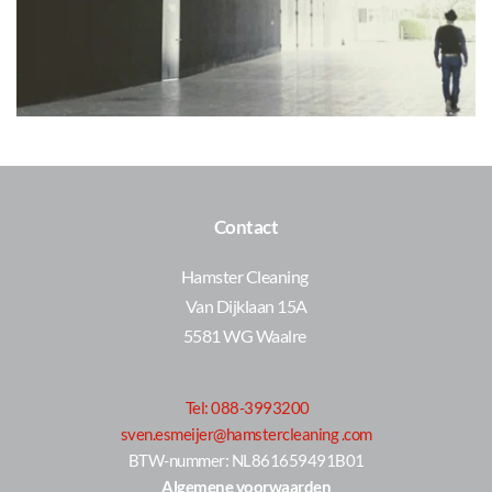
Contact
Hamster Cleaning 
Van Dijklaan 15A
5581 WG Waalre 
Tel: 088-3993200
sven.esmeijer@hamstercleaning .com
 BTW-nummer: NL861659491B01 
 Algemene voorwaarden 