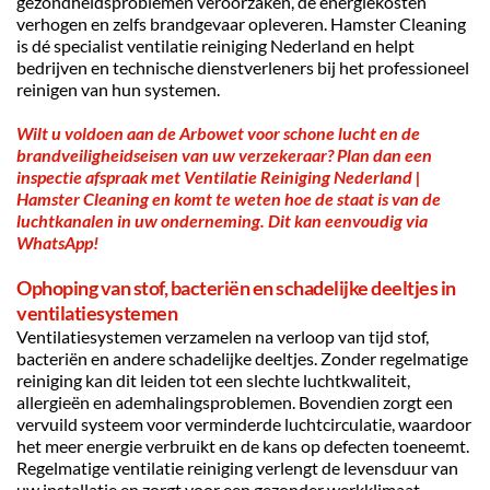
gezondheidsproblemen veroorzaken, de energiekosten 
verhogen en zelfs brandgevaar opleveren. Hamster Cleaning 
is dé specialist ventilatie reiniging Nederland en helpt 
bedrijven en technische dienstverleners bij het professioneel 
reinigen van hun systemen.
Wilt u voldoen aan de Arbowet voor schone lucht en de 
brandveiligheidseisen van uw verzekeraar? Plan dan een 
inspectie afspraak
 met 
Ventilatie Reiniging Nederland | 
Hamster Cleaning en komt te weten hoe de staat is van de 
luchtkanalen in uw onderneming
. Dit kan eenvoudig via 
WhatsApp
!
Ophoping van stof, bacteriën en schadelijke deeltjes in 
ventilatiesystemen
Ventilatiesystemen verzamelen na verloop van tijd stof, 
bacteriën en andere schadelijke deeltjes. Zonder regelmatige 
reiniging kan dit leiden tot een slechte luchtkwaliteit, 
allergieën en ademhalingsproblemen. Bovendien zorgt een 
vervuild systeem voor verminderde luchtcirculatie, waardoor 
het meer energie verbruikt en de kans op defecten toeneemt. 
Regelmatige ventilatie reiniging verlengt de levensduur van 
uw installatie en zorgt voor een gezonder werkklimaat.