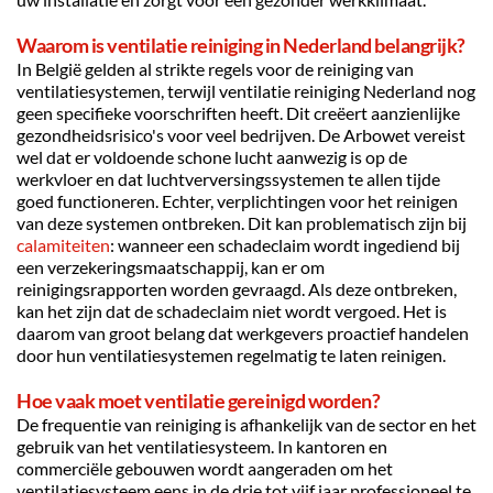
Waarom is ventilatie reiniging in Nederland belangrijk?
In België gelden al strikte regels voor de reiniging van 
ventilatiesystemen, terwijl ventilatie reiniging Nederland nog 
geen specifieke voorschriften heeft. Dit creëert aanzienlijke 
gezondheidsrisico's voor veel bedrijven. De Arbowet vereist 
wel dat er voldoende schone lucht aanwezig is op de 
werkvloer en dat luchtverversingssystemen te allen tijde 
goed functioneren. Echter, verplichtingen voor het reinigen 
van deze systemen ontbreken. Dit kan problematisch zijn bij 
calamiteiten
: wanneer een schadeclaim wordt ingediend bij 
een verzekeringsmaatschappij, kan er om 
reinigingsrapporten worden gevraagd. Als deze ontbreken, 
kan het zijn dat de schadeclaim niet wordt vergoed. Het is 
daarom van groot belang dat werkgevers proactief handelen 
door hun ventilatiesystemen regelmatig te laten reinigen.
Hoe vaak moet ventilatie gereinigd worden?
De frequentie van reiniging is afhankelijk van de sector en het 
gebruik van het ventilatiesysteem. In kantoren en 
commerciële gebouwen wordt aangeraden om het 
ventilatiesysteem eens in de drie tot vijf jaar professioneel te 